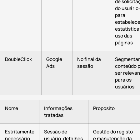
de solicita
do usuário 
para
estabelece
estatística
uso das
páginas
DoubleClick
Google
No final da
Segmentar
Ads
sessão
conteúdo 
ser releva
para os
usuários
Nome
Informações
Propósito
tratadas
Estritamente
Sessão de
Gestão do registo
necessário
usuário, detalhes
e manutenção da