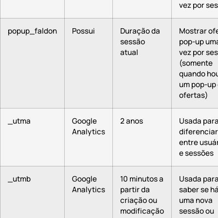
vez por se
popup_faldon
Possui
Duração da
Mostrar of
sessão
pop-up um
atual
vez por se
(somente
quando ho
um pop-up
ofertas)
_utma
Google
2 anos
Usada par
Analytics
diferenciar
entre usuá
e sessões
_utmb
Google
10 minutos a
Usada par
Analytics
partir da
saber se h
criação ou
uma nova
modificação
sessão ou