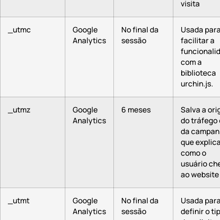
visita
_utmc
Google
No final da
Usada par
Analytics
sessão
facilitar a
funcionali
com a
biblioteca
urchin.js.
_utmz
Google
6 meses
Salva a or
Analytics
do tráfego
da campan
que explic
como o
usuário ch
ao website
_utmt
Google
No final da
Usada par
Analytics
sessão
definir o ti